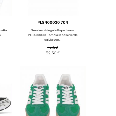
PLS400030 704
netta
Sneaker stringata Pepe Jeans
n
PLS400030. Tomaia in pelle verde
salvia con...
75,00
52,50 €