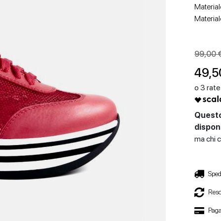
Material
Material
99,00 
49,5
SCARPE CON TACCO
SCARPE BASSE
Questo
disponi
ma chi c
Sped
Reso
Paga