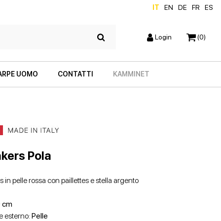
IT
EN
DE
FR
ES
Login
(0)
ARPE UOMO
CONTATTI
KAMMINET
kers Pola
 in pelle rossa con paillettes e stella argento
SCARPE CON TACCO
ZEPPE
 cm
e esterno:
Pelle