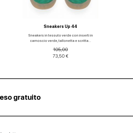
Sneakers Up 44
Sneakers in tessuto verde con inserti in
camoscio verde, tallonetta e scritta...
105,00
73,50 €
Reso gratuito