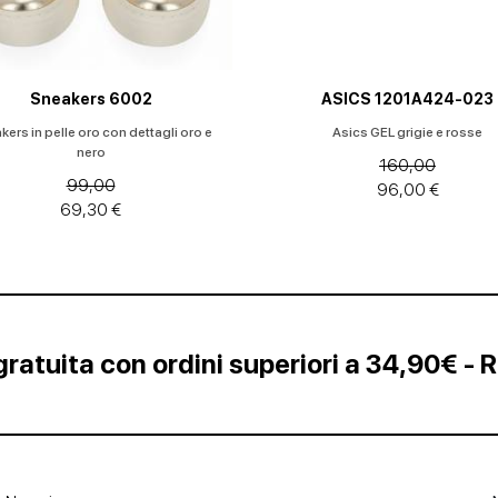
Sneakers 6002
ASICS 1201A424-023
ers in pelle oro con dettagli oro e
Asics GEL grigie e rosse
nero
160,00
99,00
96,00 €
69,30 €
ratuita con ordini superiori a 34,90€ - 