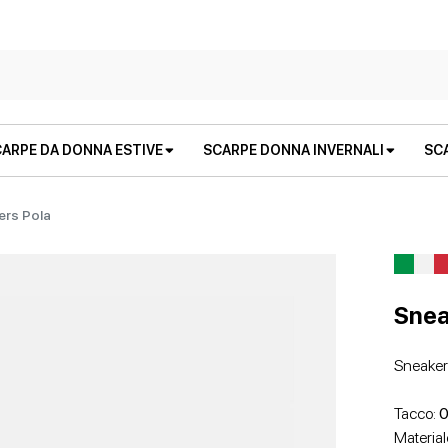
ARPE DA DONNA ESTIVE
SCARPE DONNA INVERNALI
SC
ers Pola
Snea
Sneakers
STIVALI E STIVALETTI
SANDALI BASSI
STIVALI E STIVALETTI
ZEPPE
Tacco:
0
Material