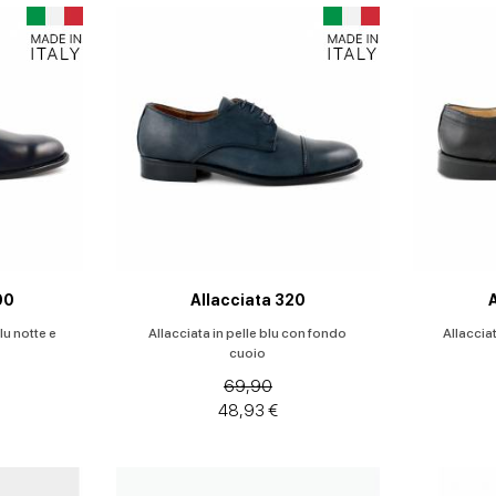
00
Allacciata 320
blu notte e
Allacciata in pelle blu con fondo
Allaccia
cuoio
69,90
48,93 €