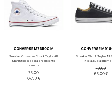
Applica
filtri
Altro
CONVERSE M7650C M
CONVERSE M916
Scarpe
Sneaker Converse Chuck Taylor All
Sneaker Chuck Taylor All 
Basse
Star in tela leggera e resistente
in tela, suola interna
bianche
70,00
Altro
75,00
63,00 €
Scarpe
67,50 €
con
Tacco
Altro
Stivali