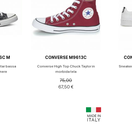
6C M
CONVERSE M9613C
CON
Star bassa
Converse High Top Chuck Taylor in
Sneaker
 nere
morbida tela
75,00
67,50 €