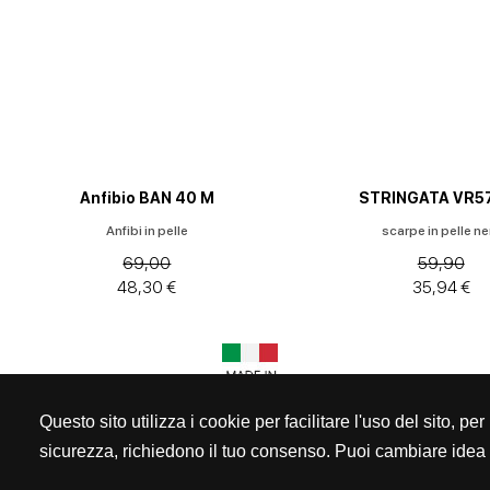
e
Stivaletti
Anfibi
Ballerine
Biker
Anfibio BAN 40 M
STRINGATA VR5
Anfibi in pelle
scarpe in pelle ne
Borse
69,00
59,90
donna
48,30 €
35,94 €
Decolleté
Espadrillas
Mocassini
Questo sito utilizza i cookie per facilitare l'uso del sito, p
sicurezza, richiedono il tuo consenso. Puoi cambiare idea 
Sandali