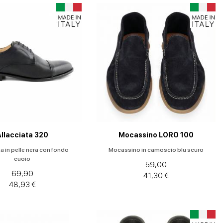
Allacciata 320
Mocassino LORO 100
ta in pelle nera con fondo
Mocassino in camoscio blu scuro
cuoio
59,00
69,90
41,30 €
48,93 €