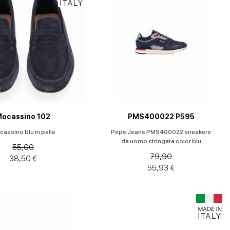
ocassino 102
PMS400022 P595
assino blu in pelle
Pepe Jeans PMS400022 sneakers
da uomo stringata color blu
55,00
79,90
38,50 €
55,93 €