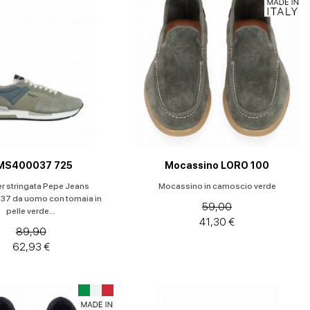
MS400037 725
Mocassino LORO 100
r stringata Pepe Jeans
Mocassino in camoscio verde
7 da uomo con tomaia in
59,00
pelle verde...
41,30 €
89,90
62,93 €