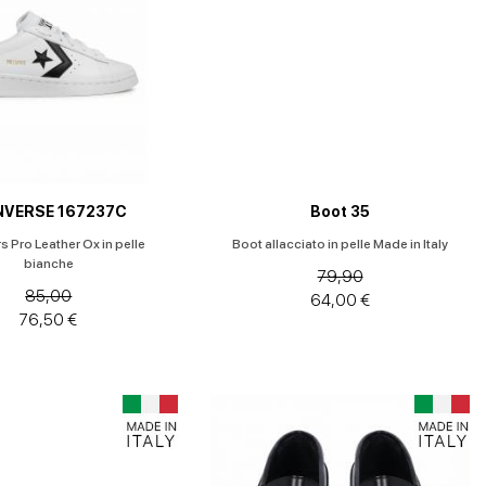
VERSE 167237C
Boot 35
s Pro Leather Ox in pelle
Boot allacciato in pelle Made in Italy
bianche
79,90
85,00
64,00 €
76,50 €