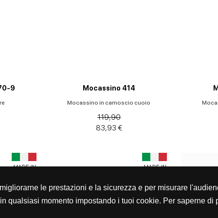
70-9
Mocassino 414
M
re
Mocassino in camoscio cuoio
Mocas
119,90
83,93 €
er migliorarne le prestazioni e la sicurezza e per misurare l'audien
in qualsiasi momento impostando i tuoi cookie. Per saperne di p