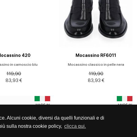
ocassino 420
Mocassino RF6011
sino in camoscio blu
Mocassino classico in pelle nera
119,90
119,90
83,93 €
83,93 €
ce. Alcuni cookie, diversi da quelli funzionali e di
iù sulla nostra cookie policy,
clicca qui.