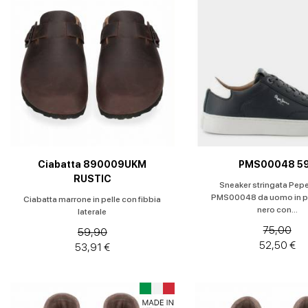
Ciabatta 890009UKM
PMS00048 5
RUSTIC
Sneaker stringata Pep
PMS00048 da uomo in pe
Ciabatta marrone in pelle con fibbia
nero con...
laterale
75,00
59,90
52,50 €
53,91 €