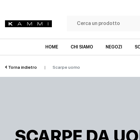
Filtra
HOME
CHI SIAMO
NEGOZI
SC
per:
Torna indietro
|
Scarpe uomo
Categoria
Taglia
SNEAKERS
SNEAKERS
SCARPE DA U
Colore