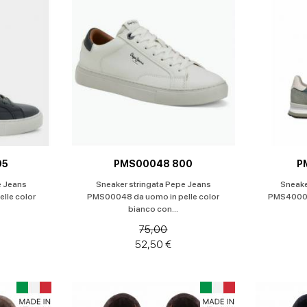
95
PMS00048 800
P
e Jeans
Sneaker stringata Pepe Jeans
Sneake
lle color
PMS00048 da uomo in pelle color
PMS40003
bianco con...
75,00
52,50 €