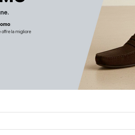
one.
uomo
:
offre la migliore
SCARPE CON TACCO
SCARPE BASSE