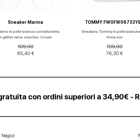
Sneaker Marina
TOMMY FW0FW06733Y
kers in pelle bianca con tallonetta
Sneakers Tommy in pelle bianch
in glitter rame. marchio: Crown
firma oro
109,00
109,00
65,40 €
76,30 €
ratuita con ordini superiori a 34,90€ - 
Negozi