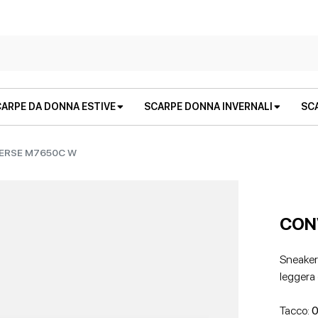
ARPE DA DONNA ESTIVE
SCARPE DONNA INVERNALI
SC
ERSE M7650C W
CON
Sneaker 
leggera 
STIVALI E STIVALETTI
SANDALI BASSI
STIVALI E STIVALETTI
ZEPPE
Tacco:
0