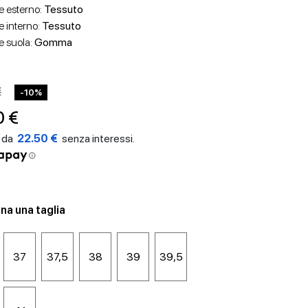
e esterno:
Tessuto
e interno:
Tessuto
e suola:
Gomma
€
-10%
0 €
22.50 €
na una taglia
37
37,5
38
39
39,5