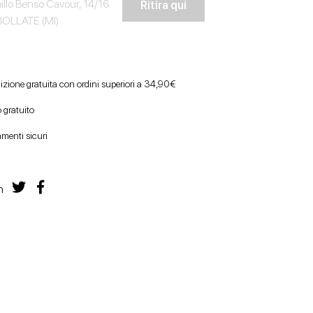
illo Benso Cavour, 14/16
Ritira qui
OLLATE (MI)
izione gratuita con ordini superiori a 34,90€
 gratuito
menti sicuri
n