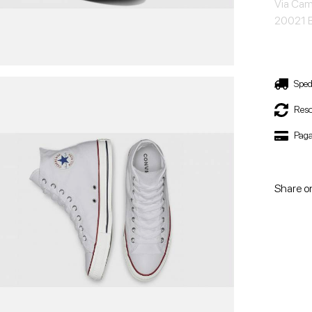
Via Cam
20021 B
Sped
Reso
Paga
Share o