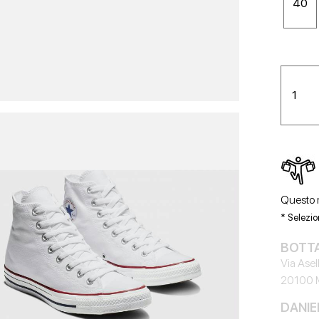
40
Questo m
* Selezio
BOTTA
Via Asell
20100 
DANIEL