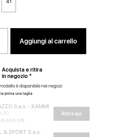
41
Aggiungi al carrello
Acquista e ritira
in negozio *
odello è disponibile nei negozi:
na prima una taglia
ZZO S.a.s. - KAMMI
i, 20
Ritira qui
MILANO (MI)
 & SPORT S.a.s.