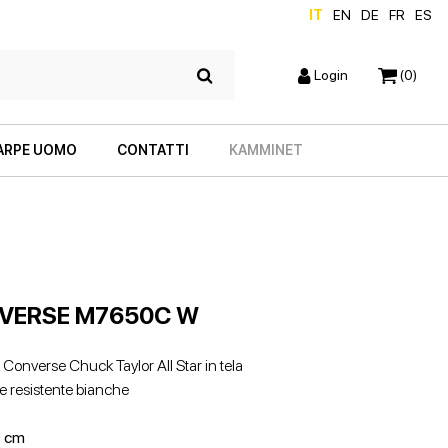
IT
EN
DE
FR
ES
Login
(0)
ARPE UOMO
CONTATTI
KAMMINET
VERSE M7650C W
Converse Chuck Taylor All Star in tela
e resistente bianche
SCARPE CON TACCO
ZEPPE
 cm