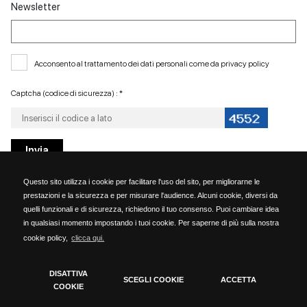
Newsletter
Acconsento al trattamento dei dati personali come da
privacy policy
Captcha (codice di sicurezza) : *
Questo sito utilizza i cookie per facilitare l'uso del sito, per migliorarne le
prestazioni e la sicurezza e per misurare l'audience. Alcuni cookie, diversi da
quelli funzionali e di sicurezza, richiedono il tuo consenso. Puoi cambiare idea
in qualsiasi momento impostando i tuoi cookie. Per saperne di più sulla nostra
cookie policy,
clicca qui.
Kammi Soc. Coop. - via G. Rossini, 6 - 20023 Cerro Maggiore (MILANO) - PARTITA
IVA 06153190159
DISATTIVA
SCEGLI COOKIE
ACCETTA
COOKIE
Cookie Policy