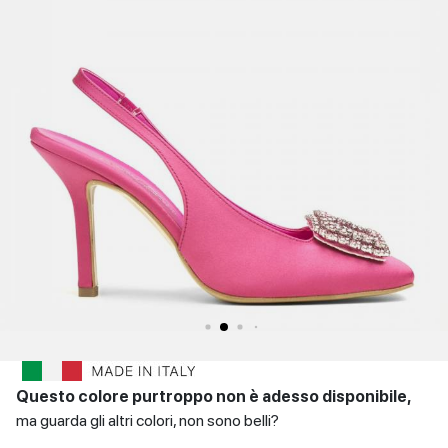
SCARPE
Sandali con tacco
Scarpe basse
Scarpe con tacco
DONNA
INVERNALI
Indietro
SCARPE
UOMO
Scarpe basse
CONTATTI
Indietro
Login
et
IT
EN
DE
FR
ES
Questo colore purtroppo non è adesso disponibile,
ma guarda gli altri colori, non sono belli?