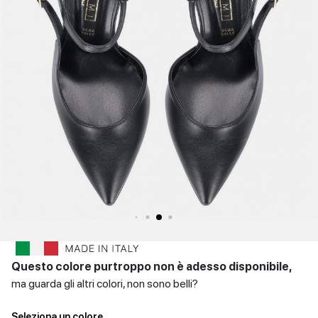
SCARPE
Sandali con tacco
Scarpe basse
Scarpe con tacco
DONNA
INVERNALI
Indietro
SCARPE
UOMO
Scarpe basse
CONTATTI
Indietro
Login
et
IT
EN
DE
FR
ES
Questo colore purtroppo non è adesso disponibile,
ma guarda gli altri colori, non sono belli?
Seleziona un colore