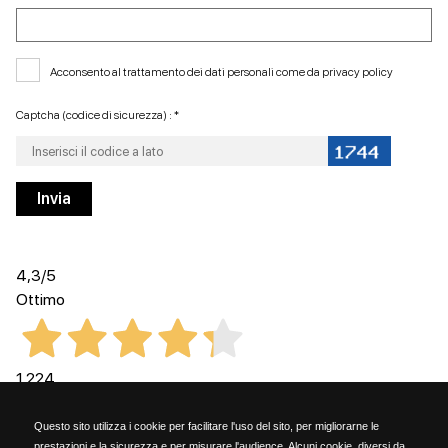
Acconsento al trattamento dei dati personali come da
privacy policy
Captcha (codice di sicurezza) : *
4,3
/5
Ottimo
1.224
Recensioni
Questo sito utilizza i cookie per facilitare l'uso del sito, per migliorarne le
prestazioni e la sicurezza e per misurare l'audience. Alcuni cookie, diversi da