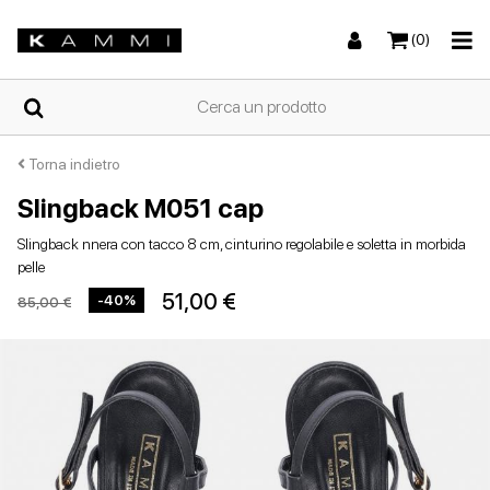
(0)
HOME
Torna indietro
Slingback M051 cap
Sneakers
Sneakers
Stivali e stivaletti
Sandali bassi
CHI
Slingback nnera con tacco 8 cm, cinturino regolabile e soletta in morbida
SIAMO
pelle
51,00 €
-40%
85,00 €
NEGOZI
Stivali e stivaletti
Zeppe
Scarpe con tacco
Zeppe
SCARPE
DA
DONNA
ESTIVE