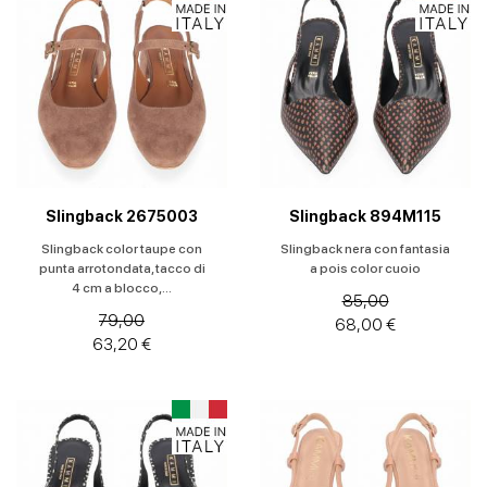
Sandali
con
tacco
Scarpe
con
plateau
Scarpe
Slingback 2675003
Slingback 894M115
spuntate
Slingback color taupe con
Slingback nera con fantasia
punta arrotondata, tacco di
a pois color cuoio
Scarpe
4 cm a blocco,...
stringate
85,00
79,00
68,00 €
63,20 €
Scarpe
uomo
Slingback
Sneakers