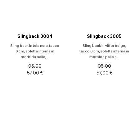
Slingback 3004
Slingback 3005
Sling back in tela nera, tacco
Sling back in vittor beige,
6 cm, soletta interna in
tacco 6 cm, soletta interna in
morbida pelle,...
morbida pelle e...
95,00
95,00
57,00 €
57,00 €