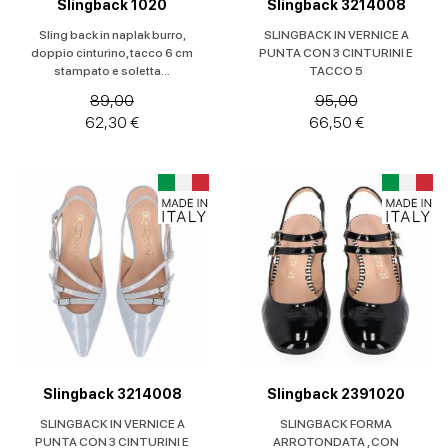
Slingback 1020
Slingback 3214008
Sling back in naplak burro,
SLINGBACK IN VERNICE A
doppio cinturino, tacco 6 cm
PUNTA CON 3 CINTURINI E
stampato e soletta...
TACCO 5
89,00
95,00
62,30 €
66,50 €
Slingback 3214008
Slingback 2391020
SLINGBACK IN VERNICE A
SLINGBACK FORMA
PUNTA CON 3 CINTURINI E
ARROTONDATA , CON