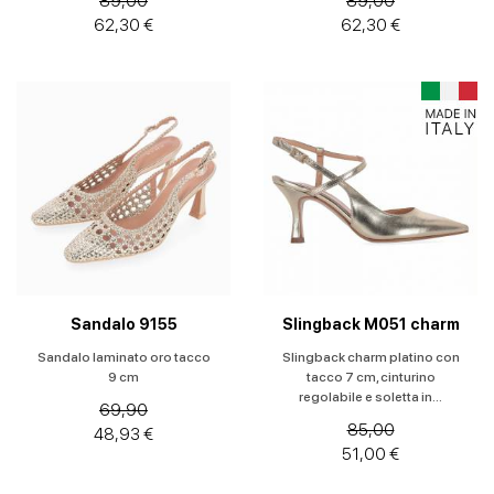
89,00
89,00
62,30 €
62,30 €
Sandalo 9155
Slingback M051 charm
Sandalo laminato oro tacco
Slingback charm platino con
9 cm
tacco 7 cm, cinturino
regolabile e soletta in...
69,90
85,00
48,93 €
51,00 €