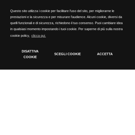
Slingback 1613
Slingback 1174
Questo sito utilizza i cookie per facilitare l'uso del sito, per migliorarne le
Sling back a punta in vernice
Sling back in naplak nero
prestazioni e la sicurezza e per misurare l'audience. Alcuni cookie, diversi da
nera con tacco 5,5 cm, e
con tacco 4,5 cm, largo,
quelli funzionali e di sicurezza, richiedono il tuo consenso. Puoi cambiare idea
multipli cinturino...
punta squadrata e triplo...
in qualsiasi momento impostando i tuoi cookie. Per saperne di più sulla nostra
129,00
119,00
cookie policy,
clicca qui.
77,40 €
71,40 €
DISATTIVA
SCEGLI COOKIE
ACCETTA
COOKIE
Annulla
Applica filtri
Cookie Policy
Tecnici
Cookie tecnici indispensabili per il funzionamento del
sito
Analytics
Cookie installati da Google Analytics. Usati per calcolare
dati di visitatori, sessioni, campagne e tenere traccia
dell'uso del sito per il report di Google Analytics. I cookie
memorizzano informazioni anonime e assegnano un
Slingback 1160
Slingback 6023
numero generato in modo casuale per conteggiare i
visitatori unici.
Sling back in naplak latte con
Decolleté modello sling