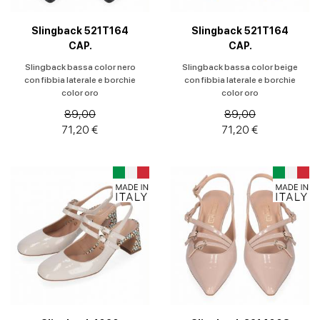
Slingback 521T164
Slingback 521T164
CAP.
CAP.
Slingback bassa color nero
Slingback bassa color beige
con fibbia laterale e borchie
con fibbia laterale e borchie
color oro
color oro
89,00
89,00
71,20 €
71,20 €