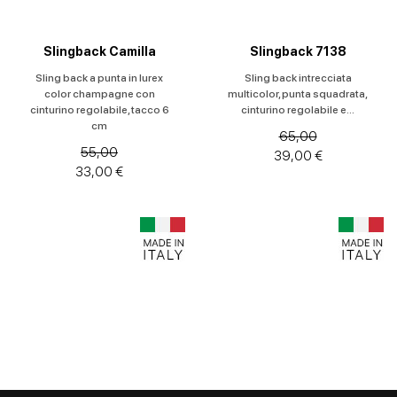
Slingback Camilla
Slingback 7138
Sling back a punta in lurex
Sling back intrecciata
color champagne con
multicolor, punta squadrata,
cinturino regolabile, tacco 6
cinturino regolabile e...
cm
65,00
55,00
39,00 €
33,00 €