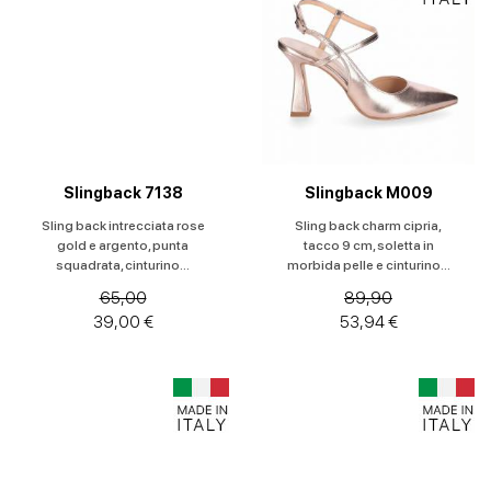
Slingback 7138
Slingback M009
Sling back intrecciata rose
Sling back charm cipria,
gold e argento, punta
tacco 9 cm, soletta in
squadrata, cinturino...
morbida pelle e cinturino...
65,00
89,90
39,00 €
53,94 €