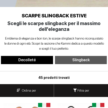
Anfibi
SCARPE
Sandali con tacco
Scarpe basse
Scarpe con tacco
DONNA
INVERNALI
Ballerine
SCARPE SLINGBACK ESTIVE
Indietro
Scegli le scarpe slingback per il massimo
SCARPE
Biker
dell'eleganza
UOMO
Scarpe basse
Emblema di eleganza e bon ton, le scarpe slingback hanno riconquistato
Borse
le donne di ogni età. Scopri la sezione che Kammi dedica a questo modello
donna
CONTATTI
e scegli il tuo preferito.
Indietro
Decolleté
Login
Decolleté
Slingback
et
Espadrillas
45 prodotti trovati
Mocassini
IT
EN
DE
FR
ES
Filtra per
Ordina per
Sandali
bassi