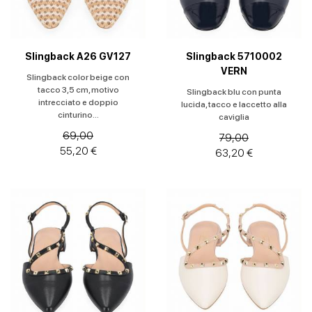
Colore
Prezzo
Slingback A26 GV127
Slingback 5710002
VERN
Slingback color beige con
tacco 3,5 cm, motivo
Slingback blu con punta
intrecciato e doppio
lucida, tacco e laccetto alla
cinturino...
caviglia
69,00
79,00
55,20 €
63,20 €