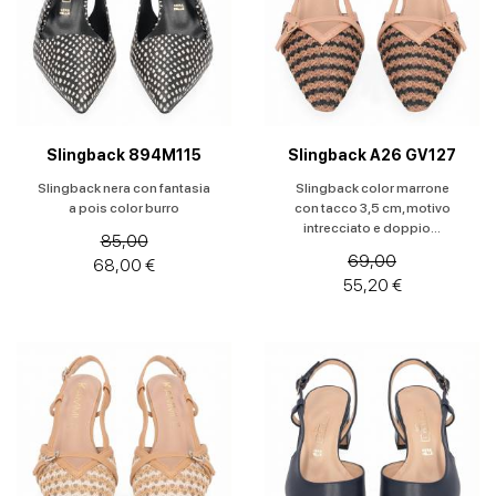
Stivaletti
Stivali
Slingback 894M115
Slingback A26 GV127
Stivali e
Slingback nera con fantasia
Slingback color marrone
stivaletti
a pois color burro
con tacco 3,5 cm, motivo
intrecciato e doppio...
85,00
Texani
69,00
68,00 €
55,20 €
Tronchetto
Zeppe
Taglia