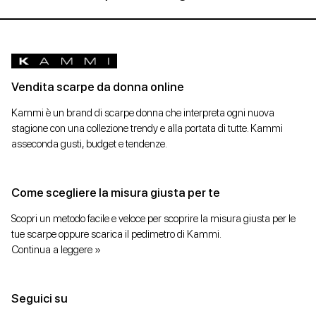
Stivaletti
Stivali
Vendita scarpe da donna online
Stivali e
Kammi è un brand di scarpe donna che interpreta ogni nuova
stivaletti
stagione con una collezione trendy e alla portata di tutte. Kammi
asseconda gusti, budget e tendenze.
Texani
Come scegliere la misura giusta per te
Tronchetto
Scopri un metodo facile e veloce per scoprire la misura giusta per le
Zeppe
tue scarpe oppure scarica il pedimetro di Kammi.
Continua a leggere »
Taglia
Seguici su