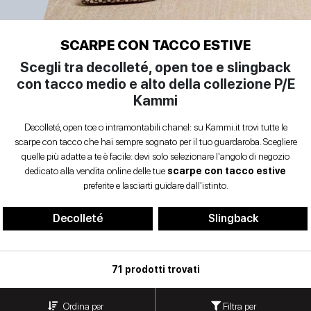
Anfibi
SCARPE
Sandali con tacco
Scarpe basse
Scarpe con tacco
DONNA
INVERNALI
Ballerine
SCARPE CON TACCO ESTIVE
Indietro
Scegli tra decolleté, open toe e slingback
SCARPE
Biker
con tacco medio e alto della collezione P/E
UOMO
Kammi
Scarpe basse
Borse
donna
Decolleté, open toe o intramontabili chanel: su Kammi.it trovi tutte le
CONTATTI
scarpe con tacco che hai sempre sognato per il tuo guardaroba. Scegliere
quelle più adatte a te è facile: devi solo selezionare l'angolo di negozio
Indietro
Decolleté
Login
dedicato alla vendita online delle tue
scarpe con tacco estive
preferite e lasciarti guidare dall'istinto.
et
Espadrillas
Decolleté
Slingback
Mocassini
IT
EN
DE
FR
ES
Sandali
71 prodotti trovati
bassi
Filtra per
Ordina per