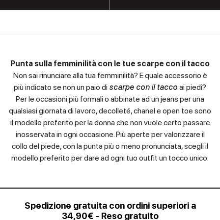
Sandali
con
tacco
Scarpe
con
Punta sulla femminilità con le tue scarpe con il tacco
plateau
Non sai rinunciare alla tua femminilità? E quale accessorio è
più indicato se non un paio di
scarpe con il tacco
ai piedi?
Scarpe
Per le occasioni più formali o abbinate ad un jeans per una
spuntate
qualsiasi giornata di lavoro, decolleté, chanel e open toe sono
il modello preferito per la donna che non vuole certo passare
Scarpe
inosservata in ogni occasione. Più aperte per valorizzare il
stringate
collo del piede, con la punta più o meno pronunciata, scegli il
modello preferito per dare ad ogni tuo outfit un tocco unico.
Scarpe
uomo
Slingback
Spedizione gratuita con ordini superiori a
34,90€ - Reso gratuito
Sneakers