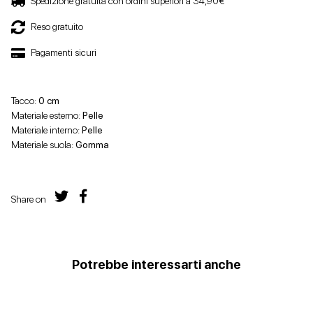
Spedizione gratuita con ordini superiori a 34,90€
Reso gratuito
Pagamenti sicuri
Tacco:
0 cm
Materiale esterno:
Pelle
Materiale interno:
Pelle
Materiale suola:
Gomma
Share on
Potrebbe interessarti anche