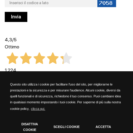
4,3
/5
Ottimo
1.224
Recensioni
Questo sito utilizza i cookie per facilitare l'uso del sito, per migliorarne le
prestazioni e la sicurezza e per misurare l'audience. Alcuni cookie, diversi da
quelli funzionali e di sicurezza, richiedono il tuo consenso. Puoi cambiare idea
in qualsiasi momento impostando i tuoi cookie. Per saperne di più sulla nostra
cookie policy,
clicca qui.
Kammi Soc. Coop. - via G. Rossini, 6 - 20023 Cerro Maggiore (MILANO) - PARTITA
IVA 06153190159
DISATTIVA
SCEGLI COOKIE
ACCETTA
COOKIE