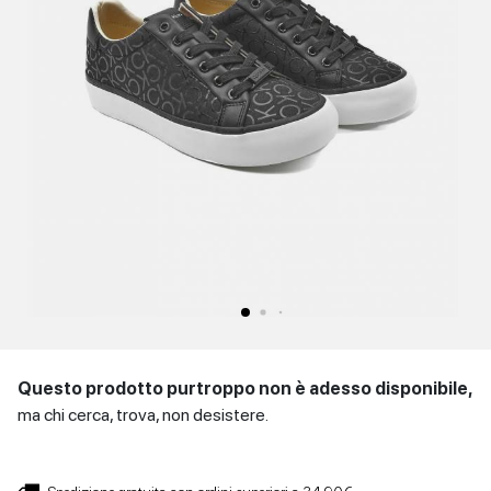
SCARPE
Sandali con tacco
Scarpe basse
Scarpe con tacco
DONNA
INVERNALI
Indietro
SCARPE
UOMO
Scarpe basse
CONTATTI
Indietro
Login
et
IT
EN
DE
FR
ES
Questo prodotto purtroppo non è adesso disponibile,
ma chi cerca, trova, non desistere.