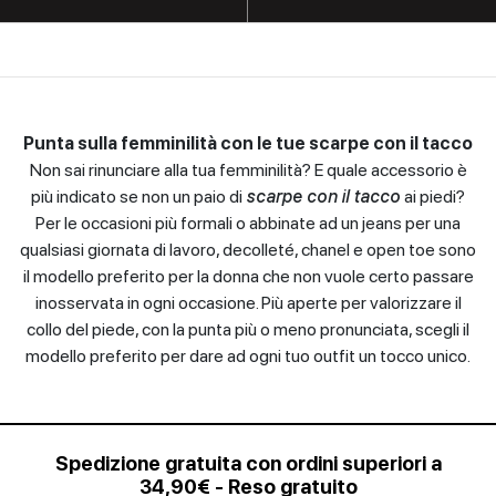
Sandali
con
tacco
Scarpe
con
Punta sulla femminilità con le tue scarpe con il tacco
plateau
Non sai rinunciare alla tua femminilità? E quale accessorio è
più indicato se non un paio di
scarpe con il tacco
ai piedi?
Scarpe
Per le occasioni più formali o abbinate ad un jeans per una
spuntate
qualsiasi giornata di lavoro, decolleté, chanel e open toe sono
il modello preferito per la donna che non vuole certo passare
Scarpe
inosservata in ogni occasione. Più aperte per valorizzare il
stringate
collo del piede, con la punta più o meno pronunciata, scegli il
modello preferito per dare ad ogni tuo outfit un tocco unico.
Scarpe
uomo
Slingback
Spedizione gratuita con ordini superiori a
34,90€ - Reso gratuito
Sneakers