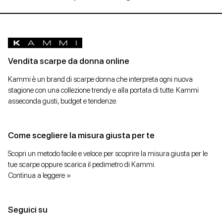
Stivaletti
Stivali
Vendita scarpe da donna online
Stivali e
Kammi è un brand di scarpe donna che interpreta ogni nuova
stivaletti
stagione con una collezione trendy e alla portata di tutte. Kammi
asseconda gusti, budget e tendenze.
Texani
Come scegliere la misura giusta per te
Tronchetto
Scopri un metodo facile e veloce per scoprire la misura giusta per le
Zeppe
tue scarpe oppure scarica il pedimetro di Kammi.
Continua a leggere »
Taglia
Seguici su