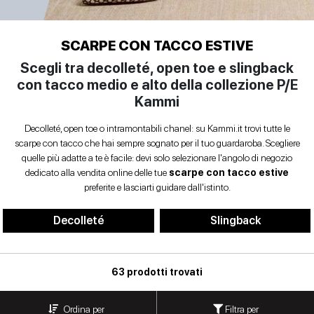
Anfibi
SCARPE
Sandali con tacco
Scarpe basse
Scarpe con tacco
DONNA
INVERNALI
Ballerine
SCARPE CON TACCO ESTIVE
Indietro
Scegli tra decolleté, open toe e slingback
SCARPE
Biker
con tacco medio e alto della collezione P/E
UOMO
Kammi
Scarpe basse
Borse
donna
Decolleté, open toe o intramontabili chanel: su Kammi.it trovi tutte le
CONTATTI
scarpe con tacco che hai sempre sognato per il tuo guardaroba. Scegliere
quelle più adatte a te è facile: devi solo selezionare l'angolo di negozio
Indietro
Decolleté
Login
dedicato alla vendita online delle tue
scarpe con tacco estive
preferite e lasciarti guidare dall'istinto.
et
Espadrillas
Decolleté
Slingback
Mocassini
IT
EN
DE
FR
ES
Sandali
63 prodotti trovati
bassi
Filtra per
Ordina per