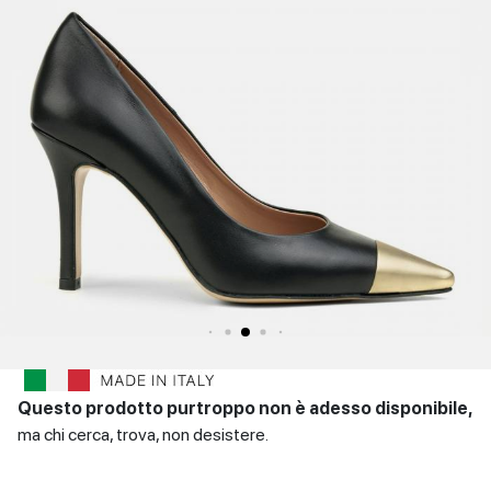
SCARPE
Sandali con tacco
Scarpe basse
Scarpe con tacco
DONNA
INVERNALI
Indietro
SCARPE
UOMO
Scarpe basse
CONTATTI
Indietro
Login
et
IT
EN
DE
FR
ES
Questo prodotto purtroppo non è adesso disponibile,
ma chi cerca, trova, non desistere.