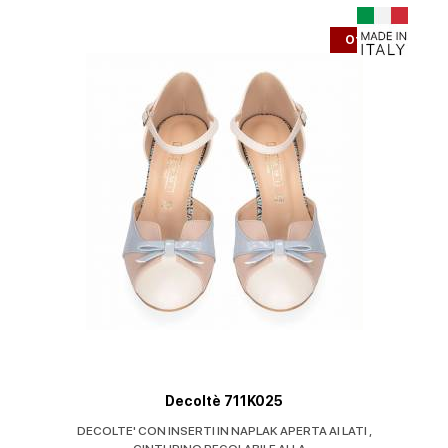
Offerta
Decolleté V40
Decolleté in drill sella con tacco 10 cm. Potrebbe riportare il