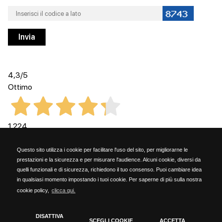
4,3
/5
Ottimo
1.224
Recensioni
Questo sito utilizza i cookie per facilitare l'uso del sito, per migliorarne le
prestazioni e la sicurezza e per misurare l'audience. Alcuni cookie, diversi da
quelli funzionali e di sicurezza, richiedono il tuo consenso. Puoi cambiare idea
in qualsiasi momento impostando i tuoi cookie. Per saperne di più sulla nostra
cookie policy,
clicca qui.
Kammi Soc. Coop. - via G. Rossini, 6 - 20023 Cerro Maggiore (MILANO) - PARTITA
IVA 06153190159
DISATTIVA
SCEGLI COOKIE
ACCETTA