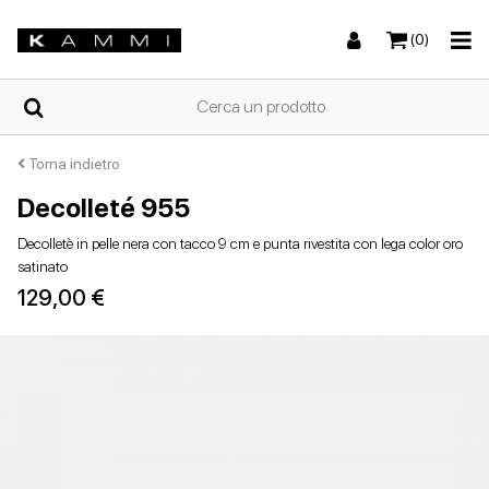
(0)
HOME
Torna indietro
Decolleté 955
Sneakers
Sneakers
Stivali e stivaletti
Sandali bassi
CHI
Decolletè in pelle nera con tacco 9 cm e punta rivestita con lega color oro
SIAMO
satinato
129,00 €
NEGOZI
Stivali e stivaletti
Zeppe
Scarpe con tacco
Zeppe
SCARPE
DA
DONNA
ESTIVE