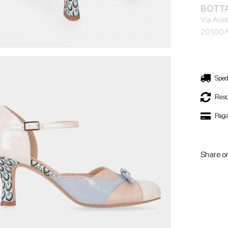
BOTTA
Via Asell
20100 
Sped
Reso
Paga
Share o