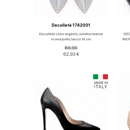
Decolletè 1742001
Decolletè color argento, soletta interna
DEC
in vera pelle, tacco 10 cm
INC
89,90
62,93 €