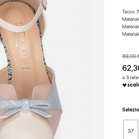
Tacco:
7
Material
Material
Material
SCARPE CON TACCO
SCARPE BASSE
89,00 
62,3
Selezio
37