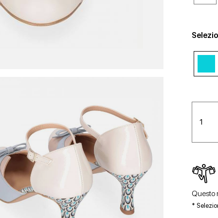
Selezio
Questo m
* Selezio