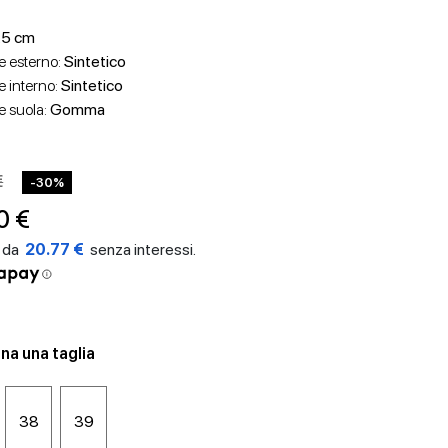
.5 cm
e esterno:
Sintetico
e interno:
Sintetico
e suola:
Gomma
€
-30%
0 €
20.77 €
na una taglia
38
39