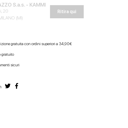
ZZO S.a.s. - KAMMI
i, 20
Ritira qui
MILANO (MI)
izione gratuita con ordini superiori a 34,90€
 gratuito
menti sicuri
n