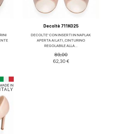
Decoltè 711K025
RINI
DECOLTE' CON INSERTI IN NAPLAK
ENTE
APERTA AI LATI , CINTURINO
REGOLABILE ALLA...
89,00
62,30 €