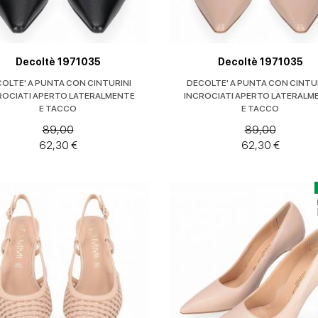
Decoltè 1971035
Decoltè 1971035
OLTE' A PUNTA CON CINTURINI
DECOLTE' A PUNTA CON CINTU
ROCIATI APERTO LATERALMENTE
INCROCIATI APERTO LATERALM
E TACCO
E TACCO
89,00
89,00
62,30 €
62,30 €