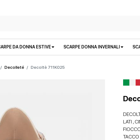
ARPE DA DONNA ESTIVE
SCARPE DONNA INVERNALI
SC
Decolleté
Decoltè 711K025
Deco
DECOLT
LATI , 
STIVALI E STIVALETTI
SANDALI BASSI
STIVALI E STIVALETTI
ZEPPE
FIOCCO
TACCO 