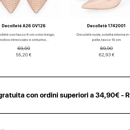
Decolleté A26 GV126
Decolletè 1742001
lleté con tacco 6 cm color beige,
Decoletè nude, soletta interna in 
motivo intrecciato e cinturino...
pelle, tacco 10 cm
69,00
89,90
55,20 €
62,93 €
ratuita con ordini superiori a 34,90€ - 