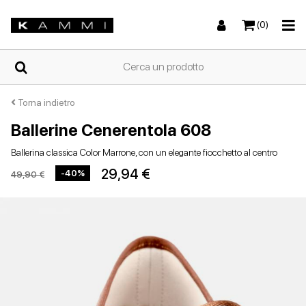
(0)
HOME
Torna indietro
Ballerine Cenerentola 608
Sneakers
Sneakers
Stivali e stivaletti
Sandali bassi
CHI
Ballerina classica Color Marrone, con un elegante fiocchetto al centro
SIAMO
29,94 €
-40%
49,90 €
NEGOZI
Stivali e stivaletti
Zeppe
Scarpe con tacco
Zeppe
SCARPE
DA
DONNA
ESTIVE