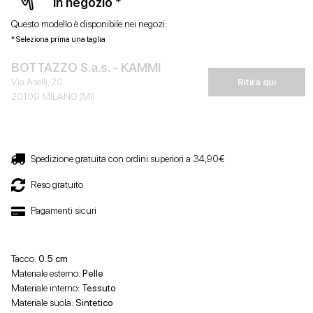
in negozio *
Questo modello è disponibile nei negozi:
* Seleziona prima una taglia
BOTTAZZO S.a.s. - KAMMI
Via Aselli, 20
Ritira qui
20100 MILANO (MI)
Spedizione gratuita con ordini superiori a 34,90€
Reso gratuito
Pagamenti sicuri
Tacco:
0.5 cm
Materiale esterno:
Pelle
Materiale interno:
Tessuto
Materiale suola:
Sintetico