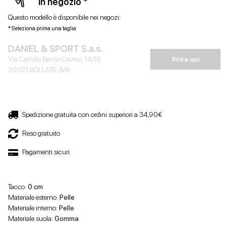
in negozio *
Questo modello è disponibile nei negozi:
* Seleziona prima una taglia
DANIEL & SPORT S.a.s.
Via Camillo Benso Cavour, 14/16
Ritira qui
20021 BOLLATE (MI)
Spedizione gratuita con ordini superiori a 34,90€
Reso gratuito
Pagamenti sicuri
Tacco:
0 cm
Materiale esterno:
Pelle
Materiale interno:
Pelle
Materiale suola:
Gomma