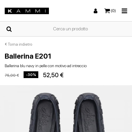
(0)
HOME
Torna indietro
Ballerina E201
Sneakers
Sneakers
Stivali e stivaletti
Sandali bassi
CHI
Ballerina blu navy in pelle con motivo ad intreccio
SIAMO
52,50 €
-30%
75,00 €
NEGOZI
Stivali e stivaletti
Zeppe
Scarpe con tacco
Zeppe
SCARPE
DA
DONNA
ESTIVE