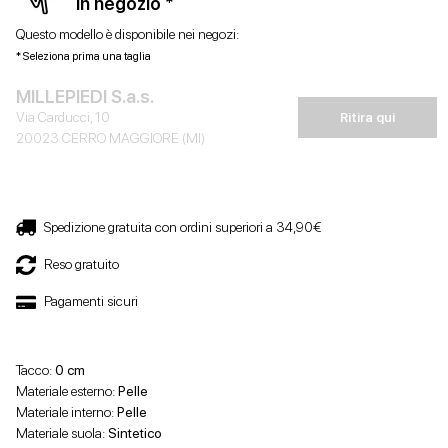
in negozio *
Questo modello è disponibile nei negozi:
* Seleziona prima una taglia
MILLEPIEDI S.a.s.
Via Carducci, 10
Ritira qui
20023 CERRO MAGGIORE (MI)
Spedizione gratuita con ordini superiori a 34,90€
Reso gratuito
Pagamenti sicuri
Tacco:
0 cm
Materiale esterno:
Pelle
Materiale interno:
Pelle
Materiale suola:
Sintetico