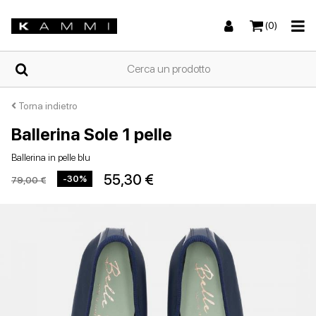
(0)
HOME
Torna indietro
Ballerina Sole 1 pelle
Sneakers
Sneakers
Stivali e stivaletti
Sandali bassi
CHI
Ballerina in pelle blu
SIAMO
55,30 €
-30%
79,00 €
NEGOZI
Stivali e stivaletti
Zeppe
Scarpe con tacco
Zeppe
SCARPE
DA
DONNA
ESTIVE