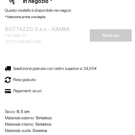
in negozio *
Questo modello è disponibile nei negozi:
* Seleziona prima una taglia
BOTTAZZO S.a.s. - KAMMI
Via Aselli, 20
Ritira qui
20100 MILANO (MI)
Spedizione gratuita con ordini superiori a 34,90€
Reso gratuito
Pagamenti sicuri
Tacco:
8,5 cm
Materiale esterno:
Sintetico
Materiale interno:
Sintetico
Materiale suola:
Gomma