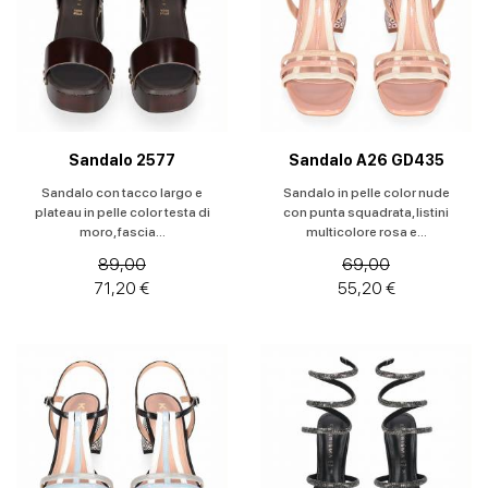
Stivaletti
Stivali
Sandalo 2577
Sandalo A26 GD435
Stivali e
stivaletti
Sandalo con tacco largo e
Sandalo in pelle color nude
plateau in pelle color testa di
con punta squadrata, listini
moro, fascia...
multicolore rosa e...
Texani
89,00
69,00
71,20 €
55,20 €
Tronchetto
Zeppe
Taglia