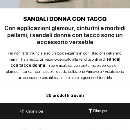
Anfibi
SCARPE
Sandali con tacco
Scarpe basse
Scarpe con tacco
DONNA
INVERNALI
Ballerine
SANDALI DONNA CON TACCO
Indietro
Con applicazioni glamour, cinturini e morbidi
SCARPE
Biker
pellami, i sandali donna con tacco sono un
UOMO
accessorio versatile
Scarpe basse
Borse
donna
Per non farti rinunciare ad un look elegante in ogni stagione dell'anno,
CONTATTI
Kammi ha allestito un reparto dedicato alla vendita online di
sandali
con tacco donna
. In pelle morbida, con cinturino e applicazioni
Indietro
Decolleté
Login
glamour i sandali con tacco di questa collezione Primavera / Estate sono
un accessorio versatile da interpretare seguendo il tuo stile.
et
Espadrillas
39 prodotti trovati
Mocassini
IT
EN
DE
FR
ES
Filtra per
Ordina per
Sandali
bassi