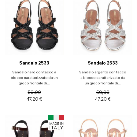
Sandali
con
tacco
Scarpe
con
plateau
Scarpe
Sandalo 2533
spuntate
Sandalo 2533
Sandalo nero con tacco a
Sandalo argento con tacco
Scarpe
blocco caratterizzato da un
a blocco caratterizzato da
gioco frontale di...
un gioco frontale di...
stringate
59,00
59,00
Scarpe
47,20 €
47,20 €
uomo
Slingback
Sneakers