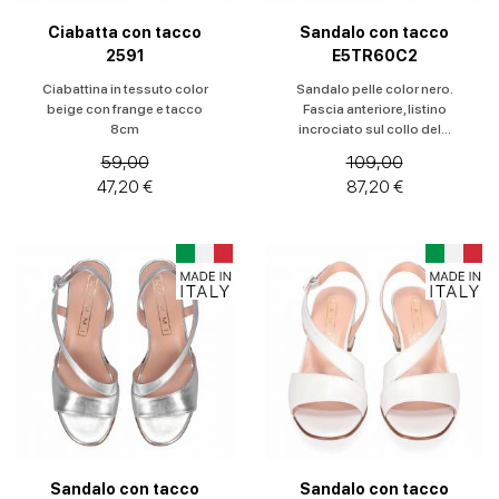
Ciabatta con tacco
Sandalo con tacco
2591
E5TR60C2
Ciabattina in tessuto color
Sandalo pelle color nero.
beige con frange e tacco
Fascia anteriore, listino
8cm
incrociato sul collo del...
59,00
109,00
47,20 €
87,20 €
Sandalo con tacco
Sandalo con tacco