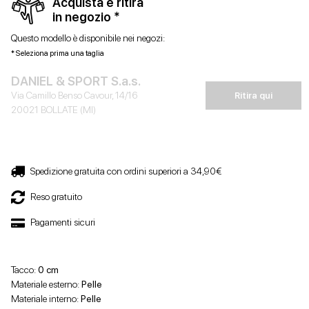
Acquista e ritira
in negozio *
Questo modello è disponibile nei negozi:
* Seleziona prima una taglia
DANIEL & SPORT S.a.s.
Via Camillo Benso Cavour, 14/16
Ritira qui
20021 BOLLATE (MI)
Spedizione gratuita con ordini superiori a 34,90€
Reso gratuito
Pagamenti sicuri
Tacco:
0 cm
Materiale esterno:
Pelle
Materiale interno:
Pelle