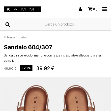
(0)
HOME
Torna indietro
Sandalo 604/307
Sneakers
Sneakers
Stivali e stivaletti
Sandali bassi
CHI
Sandalo in pelle color marrone con fasce intrecciate e allacciatura alla
SIAMO
caviglia
39,92 €
-20%
49,90 €
NEGOZI
Stivali e stivaletti
Zeppe
Scarpe con tacco
Zeppe
SCARPE
DA
DONNA
ESTIVE