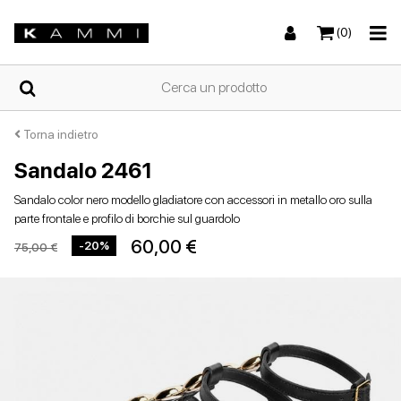
(0)
HOME
Torna indietro
Sandalo 2461
Sneakers
Sneakers
Stivali e stivaletti
Sandali bassi
CHI
Sandalo color nero modello gladiatore con accessori in metallo oro sulla
SIAMO
parte frontale e profilo di borchie sul guardolo
60,00 €
-20%
75,00 €
NEGOZI
Stivali e stivaletti
Zeppe
Scarpe con tacco
Zeppe
SCARPE
DA
DONNA
ESTIVE