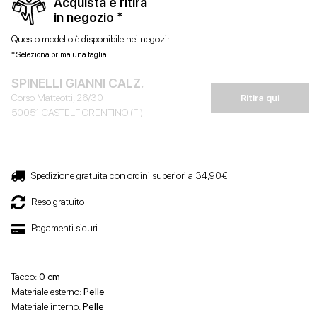
Acquista e ritira
in negozio *
Questo modello è disponibile nei negozi:
* Seleziona prima una taglia
SPINELLI GIANNI CALZ.
Corso Matteotti, 26/30
Ritira qui
50051 CASTELFIORENTINO (FI)
Spedizione gratuita con ordini superiori a 34,90€
Reso gratuito
Pagamenti sicuri
Tacco:
0 cm
Materiale esterno:
Pelle
Materiale interno:
Pelle