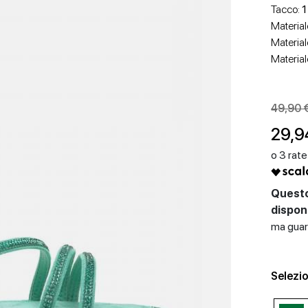
Tacco:
1
Material
Material
Material
49,90 
SCARPE CON TACCO
SCARPE BASSE
29,9
Questo
disponi
ma guard
Selezio