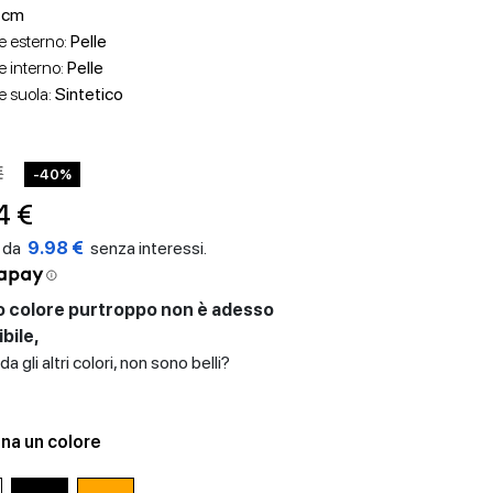
 cm
e esterno:
Pelle
e interno:
Pelle
e suola:
Sintetico
€
-40%
4 €
9.98 €
 colore purtroppo non è adesso
bile,
a gli altri colori, non sono belli?
na un colore