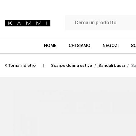
HOME
CHI SIAMO
NEGOZI
SC
Torna indietro
|
Scarpe donna estive
Sandali bassi
Sa
SNEAKERS
SNEAKERS