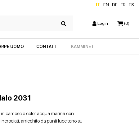
IT
EN
DE
FR
ES
Login
(0)
ARPE UOMO
CONTATTI
KAMMINET
alo 2031
 in camoscio color acqua marina con
 incrociati, arricchito da punti luce tono su
SCARPE CON TACCO
ZEPPE