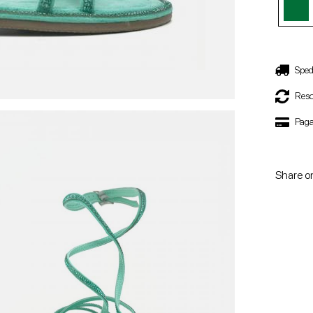
Sped
Reso
Paga
Share o