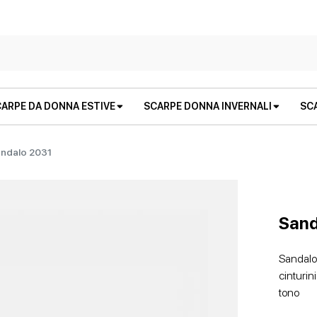
ARPE DA DONNA ESTIVE
SCARPE DONNA INVERNALI
SC
ndalo 2031
Sand
Sandalo
cinturini
STIVALI E STIVALETTI
SANDALI BASSI
STIVALI E STIVALETTI
ZEPPE
tono