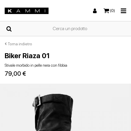
(0)
HOME
Torna indietro
Biker Riaza 01
Sneakers
Sneakers
Stivali e stivaletti
Sandali bassi
CHI
Stivale morbido in pelle nera con fibbia
SIAMO
79,00 €
NEGOZI
Stivali e stivaletti
Zeppe
Scarpe con tacco
Zeppe
SCARPE
DA
DONNA
ESTIVE