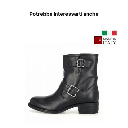
Potrebbe interessarti anche
erta
Offerta