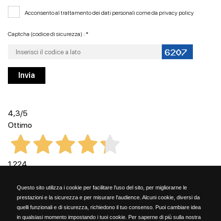
Acconsento al trattamento dei dati personali come da
privacy policy
Captcha (codice di sicurezza) : *
4,3
/5
Ottimo
1.224
Recensioni
Questo sito utilizza i cookie per facilitare l'uso del sito, per migliorarne le
prestazioni e la sicurezza e per misurare l'audience. Alcuni cookie, diversi da
quelli funzionali e di sicurezza, richiedono il tuo consenso. Puoi cambiare idea
in qualsiasi momento impostando i tuoi cookie. Per saperne di più sulla nostra