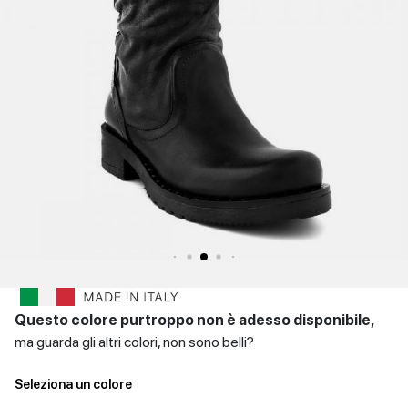
SCARPE
Sandali con tacco
Scarpe basse
Scarpe con tacco
DONNA
INVERNALI
Indietro
SCARPE
UOMO
Scarpe basse
CONTATTI
Indietro
Login
et
IT
EN
DE
FR
ES
Questo colore purtroppo non è adesso disponibile,
ma guarda gli altri colori, non sono belli?
Seleziona un colore