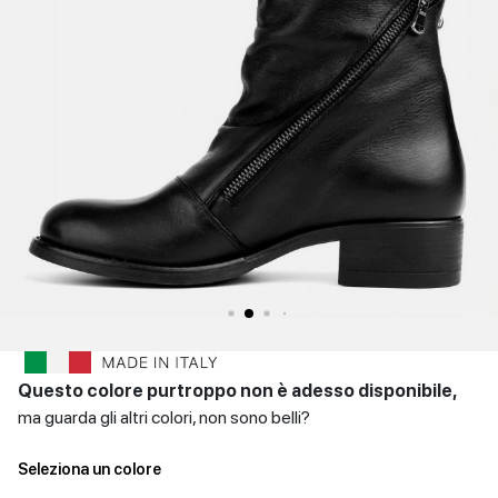
SCARPE
Sandali con tacco
Scarpe basse
Scarpe con tacco
DONNA
INVERNALI
Indietro
SCARPE
UOMO
Scarpe basse
CONTATTI
Indietro
Login
et
IT
EN
DE
FR
ES
Questo colore purtroppo non è adesso disponibile,
ma guarda gli altri colori, non sono belli?
Seleziona un colore