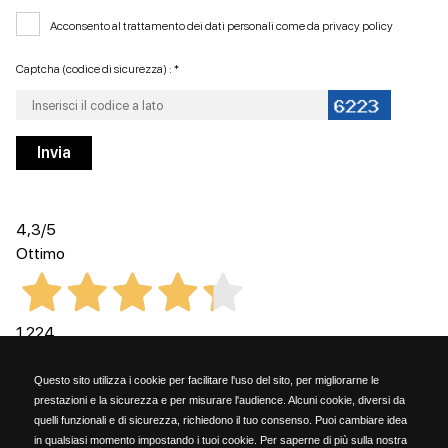
Acconsento al trattamento dei dati personali come da
privacy policy
Captcha (codice di sicurezza) : *
4,3
/5
Ottimo
1.224
Recensioni
Questo sito utilizza i cookie per facilitare l'uso del sito, per migliorarne le
prestazioni e la sicurezza e per misurare l'audience. Alcuni cookie, diversi da
quelli funzionali e di sicurezza, richiedono il tuo consenso. Puoi cambiare idea
in qualsiasi momento impostando i tuoi cookie. Per saperne di più sulla nostra