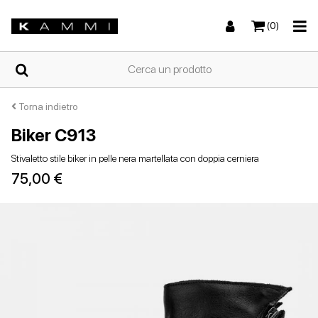
(0)
HOME
Torna indietro
Biker C913
Sneakers
Sneakers
Stivali e stivaletti
Sandali bassi
CHI
Stivaletto stile biker in pelle nera martellata con doppia cerniera
SIAMO
75,00 €
NEGOZI
Stivali e stivaletti
Zeppe
Scarpe con tacco
Zeppe
SCARPE
DA
DONNA
ESTIVE