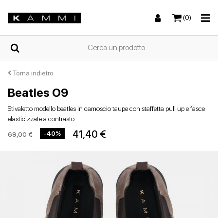
(0)
HOME
Torna indietro
Beatles O9
Sneakers
Sneakers
Stivali e stivaletti
Sandali bassi
CHI
Stivaletto modello beatles in camoscio taupe con staffetta pull up e fasce
SIAMO
elasticizzate a contrasto
41,40 €
-40%
69,00 €
NEGOZI
Stivali e stivaletti
Zeppe
Scarpe con tacco
Zeppe
SCARPE
DA
DONNA
ESTIVE