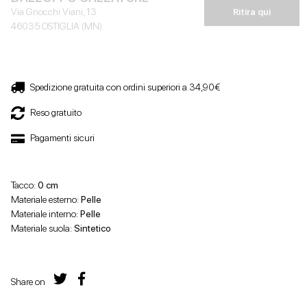
Via Gnocchi Viani, 13
Ritira qui
46035 OSTIGLIA (MN)
Spedizione gratuita con ordini superiori a 34,90€
Reso gratuito
Pagamenti sicuri
Tacco:
0 cm
Materiale esterno:
Pelle
Materiale interno:
Pelle
Materiale suola:
Sintetico
Share on