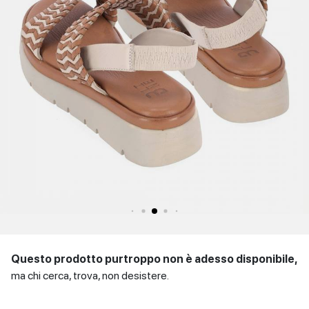
SCARPE
Sandali con tacco
Scarpe basse
Scarpe con tacco
DONNA
INVERNALI
Indietro
SCARPE
UOMO
Scarpe basse
CONTATTI
Indietro
Login
et
IT
EN
DE
FR
ES
Questo prodotto purtroppo non è adesso disponibile,
ma chi cerca, trova, non desistere.