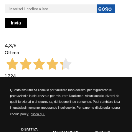
4,3
/5
Ottimo
1.224
Recensioni
Questo sito utilizza i cookie per facilitare l'uso del sito, per migliorarne le
prestazioni e la sicurezza e per misurare l'audience. Alcuni cookie, diversi da
quelli funzionali e di sicurezza, richiedono il tuo consenso. Puoi cambiare idea
in qualsiasi momento impostando i tuoi cookie. Per saperne di più sulla nostra
cookie policy,
clicca qui.
Kammi Soc. Coop. - via G. Rossini, 6 - 20023 Cerro Maggiore (MILANO) - PARTITA
IVA 06153190159
DISATTIVA