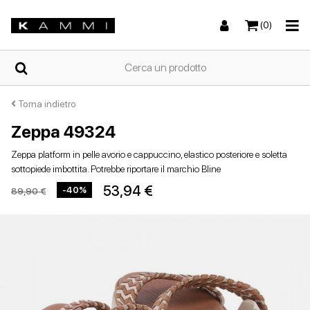
(0)
HOME
Torna indietro
Zeppa 49324
Sneakers
Sneakers
Stivali e stivaletti
Sandali bassi
CHI
Zeppa platform in pelle avorio e cappuccino, elastico posteriore e soletta
SIAMO
sottopiede imbottita. Potrebbe riportare il marchio Bline
53,94 €
-40%
89,90 €
NEGOZI
Stivali e stivaletti
Zeppe
Scarpe con tacco
Zeppe
SCARPE
DA
DONNA
ESTIVE