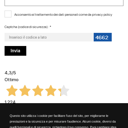
Acconsento al trattamento dei dati personali come da
privacy policy
Captcha (codice di sicurezza) : *
4,3
/5
Ottimo
1.224
Recensioni
Questo sito utilizza i cookie per facilitare l'uso del sito, per migliorarne le
prestazioni e la sicurezza e per misurare l'audience. Alcuni cookie, diversi da
quelli funzionali e di sicurezza, richiedono il tuo consenso. Puoi cambiare idea