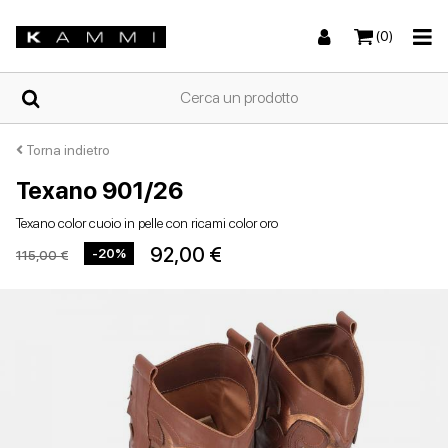
(0)
HOME
Torna indietro
Texano 901/26
Sneakers
Sneakers
Stivali e stivaletti
Sandali bassi
CHI
Texano color cuoio in pelle con ricami color oro
SIAMO
92,00 €
-20%
115,00 €
NEGOZI
Stivali e stivaletti
Zeppe
Scarpe con tacco
Zeppe
SCARPE
DA
DONNA
ESTIVE