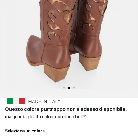
SCARPE
Sandali con tacco
Scarpe basse
Scarpe con tacco
DONNA
INVERNALI
Indietro
SCARPE
UOMO
Scarpe basse
CONTATTI
Indietro
Login
et
IT
EN
DE
FR
ES
Questo colore purtroppo non è adesso disponibile,
ma guarda gli altri colori, non sono belli?
Seleziona un colore