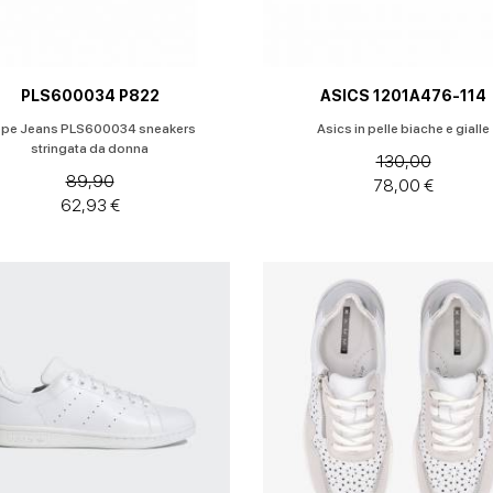
PLS600034 P822
ASICS 1201A476-114
pe Jeans PLS600034 sneakers
Asics in pelle biache e gialle
stringata da donna
130,00
89,90
78,00 €
62,93 €