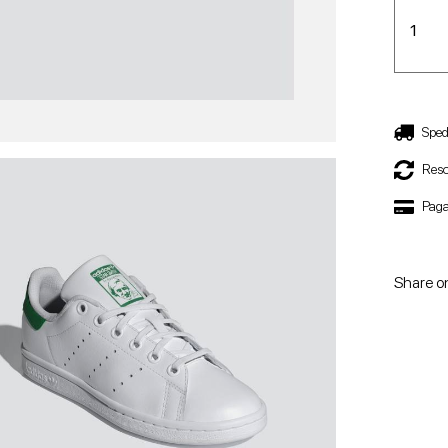
Sped
Reso
Paga
Share o