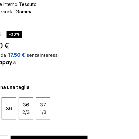
e interno:
Tessuto
e suola:
Gomma
€
-30%
0 €
17.50 €
na una taglia
36
37
36
2/3
1/3