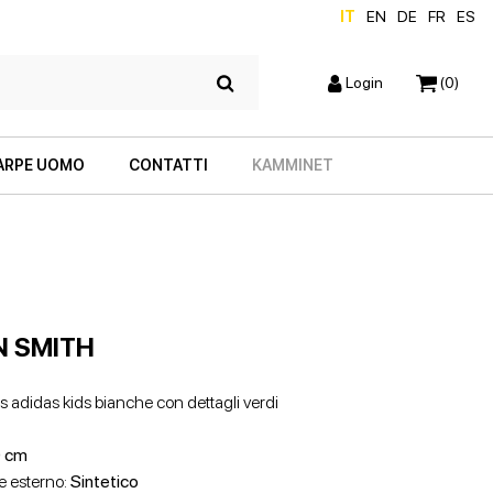
IT
EN
DE
FR
ES
Login
(0)
ARPE UOMO
CONTATTI
KAMMINET
N SMITH
 adidas kids bianche con dettagli verdi
SCARPE CON TACCO
ZEPPE
 cm
e esterno:
Sintetico