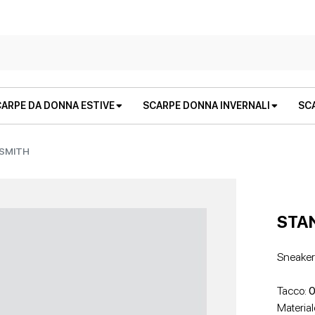
ARPE DA DONNA ESTIVE
SCARPE DONNA INVERNALI
SC
SMITH
STA
Sneakers
STIVALI E STIVALETTI
SANDALI BASSI
STIVALI E STIVALETTI
ZEPPE
Tacco:
0
Material