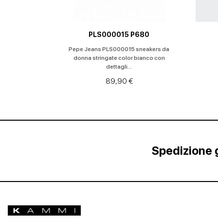
PLS000015 P680
Pepe Jeans PLS000015 sneakers da
donna stringate color bianco con
dettagli...
89,90 €
Spedizione g