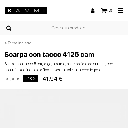
(0)
HOME
Torna indietro
Scarpa con tacco 4125 cam
Sneakers
Sneakers
Stivali e stivaletti
Sandali bassi
CHI
Scarpa con tacco 5 cm, largo, a punta, scamosciata color nude, con
SIAMO
conturino ad incrocio e fibbia rivestita, soletta interna in pelle
41,94 €
-40%
69,90 €
NEGOZI
Stivali e stivaletti
Zeppe
Scarpe con tacco
Zeppe
SCARPE
DA
DONNA
ESTIVE