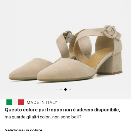
SCARPE
Sandali con tacco
Scarpe basse
Scarpe con tacco
DONNA
INVERNALI
Indietro
SCARPE
UOMO
Scarpe basse
CONTATTI
Indietro
Login
et
IT
EN
DE
FR
ES
Questo colore purtroppo non è adesso disponibile,
ma guarda gli altri colori, non sono belli?
Seleziona un colore