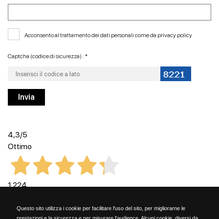
Acconsento al trattamento dei dati personali come da
privacy policy
Captcha (codice di sicurezza) : *
4,3
/5
Ottimo
1.224
Recensioni
Questo sito utilizza i cookie per facilitare l'uso del sito, per migliorarne le
prestazioni e la sicurezza e per misurare l'audience. Alcuni cookie, diversi da