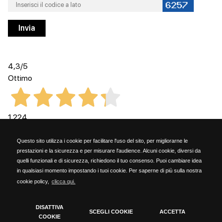
4,3
/5
Ottimo
1.224
Recensioni
Questo sito utilizza i cookie per facilitare l'uso del sito, per migliorarne le
prestazioni e la sicurezza e per misurare l'audience. Alcuni cookie, diversi da
quelli funzionali e di sicurezza, richiedono il tuo consenso. Puoi cambiare idea
in qualsiasi momento impostando i tuoi cookie. Per saperne di più sulla nostra
cookie policy,
clicca qui.
Kammi Soc. Coop. - via G. Rossini, 6 - 20023 Cerro Maggiore (MILANO) - PARTITA
IVA 06153190159
DISATTIVA
SCEGLI COOKIE
ACCETTA
COOKIE