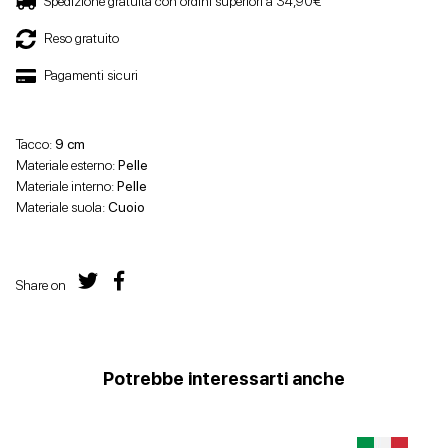
Spedizione gratuita con ordini superiori a 34,90€
Reso gratuito
Pagamenti sicuri
Tacco:
9 cm
Materiale esterno:
Pelle
Materiale interno:
Pelle
Materiale suola:
Cuoio
Share on
Potrebbe interessarti anche