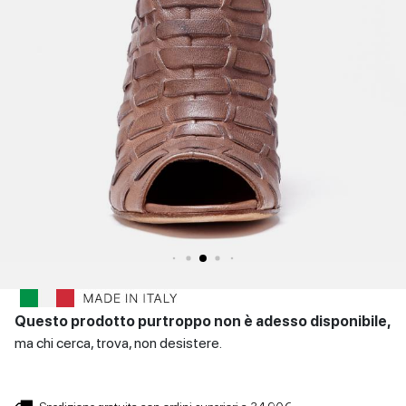
SCARPE
Sandali con tacco
Scarpe basse
Scarpe con tacco
DONNA
INVERNALI
Indietro
SCARPE
UOMO
Scarpe basse
CONTATTI
Indietro
Login
et
IT
EN
DE
FR
ES
Questo prodotto purtroppo non è adesso disponibile,
ma chi cerca, trova, non desistere.