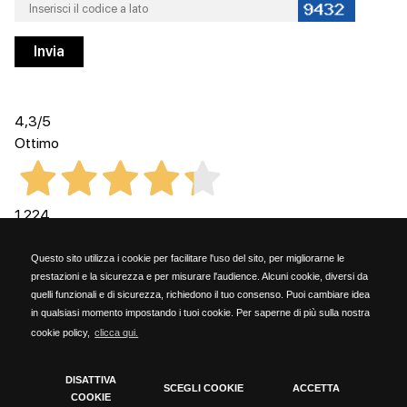
4,3
/5
Ottimo
1.224
Recensioni
Questo sito utilizza i cookie per facilitare l'uso del sito, per migliorarne le
prestazioni e la sicurezza e per misurare l'audience. Alcuni cookie, diversi da
quelli funzionali e di sicurezza, richiedono il tuo consenso. Puoi cambiare idea
in qualsiasi momento impostando i tuoi cookie. Per saperne di più sulla nostra
cookie policy,
clicca qui.
Kammi Soc. Coop. - via G. Rossini, 6 - 20023 Cerro Maggiore (MILANO) - PARTITA
IVA 06153190159
DISATTIVA
SCEGLI COOKIE
ACCETTA
COOKIE