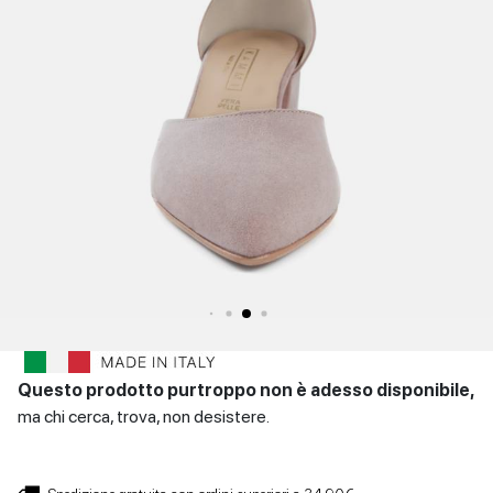
SCARPE
Sandali con tacco
Scarpe basse
Scarpe con tacco
DONNA
INVERNALI
Indietro
SCARPE
UOMO
Scarpe basse
CONTATTI
Indietro
Login
et
IT
EN
DE
FR
ES
Questo prodotto purtroppo non è adesso disponibile,
ma chi cerca, trova, non desistere.