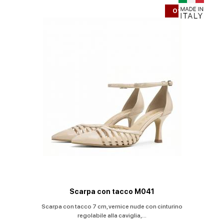
Offerta
Scarpa con tacco M041
Scarpa con tacco 7 cm, vernice nude con cinturino
Sca
regolabile alla caviglia,...