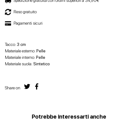
Spedizione gratuita con ordini superiori a 34,90€
Reso gratuito
Pagamenti sicuri
Tacco:
3 cm
Materiale esterno:
Pelle
Materiale interno:
Pelle
Materiale suola:
Sintetico
Share on
Potrebbe interessarti anche