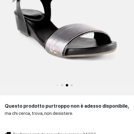
SCARPE
Sandali con tacco
Scarpe basse
Scarpe con tacco
DONNA
INVERNALI
Indietro
SCARPE
UOMO
Scarpe basse
CONTATTI
Indietro
Login
et
IT
EN
DE
FR
ES
Questo prodotto purtroppo non è adesso disponibile,
ma chi cerca, trova, non desistere.