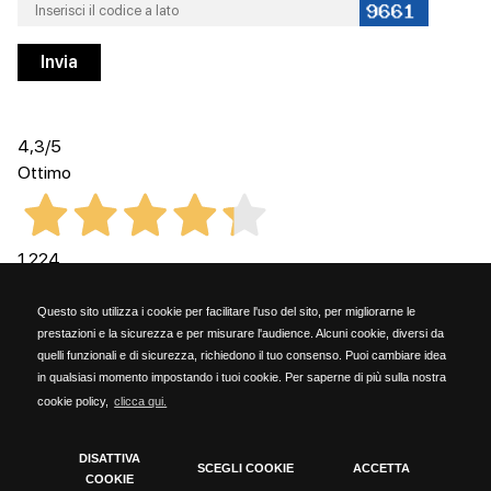
4,3
/5
Ottimo
1.224
Recensioni
Questo sito utilizza i cookie per facilitare l'uso del sito, per migliorarne le
prestazioni e la sicurezza e per misurare l'audience. Alcuni cookie, diversi da
quelli funzionali e di sicurezza, richiedono il tuo consenso. Puoi cambiare idea
in qualsiasi momento impostando i tuoi cookie. Per saperne di più sulla nostra
cookie policy,
clicca qui.
Kammi Soc. Coop. - via G. Rossini, 6 - 20023 Cerro Maggiore (MILANO) - PARTITA
IVA 06153190159
DISATTIVA
SCEGLI COOKIE
ACCETTA
COOKIE