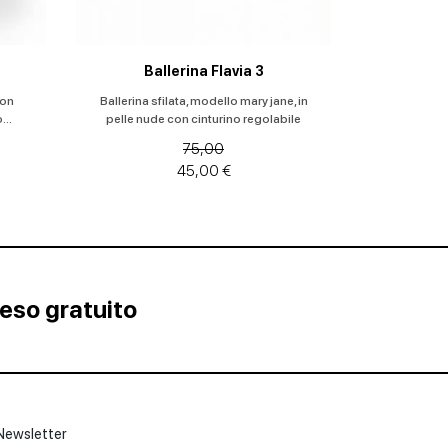
Ballerina Flavia 3
con
Ballerina sfilata, modello mary jane, in
...
pelle nude con cinturino regolabile
75,00
45,00 €
Reso gratuito
Newsletter