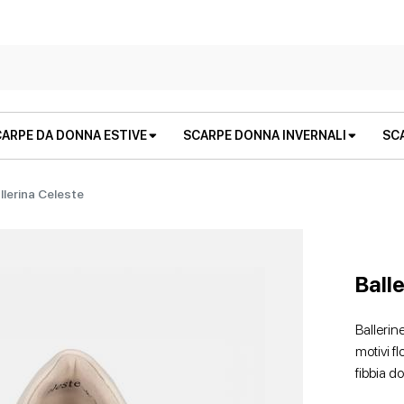
ARPE DA DONNA ESTIVE
SCARPE DONNA INVERNALI
SC
llerina Celeste
Ball
Ballerin
motivi f
STIVALI E STIVALETTI
SANDALI BASSI
STIVALI E STIVALETTI
ZEPPE
fibbia d