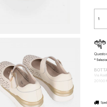
Questo m
* Selezio
BOTTA
Via Asell
20100 
Sped