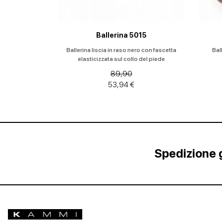
Ballerina 5015
Ballerina liscia in raso nero con fascetta
Bal
elasticizzata sul collo del piede
89,90
53,94 €
Spedizione g