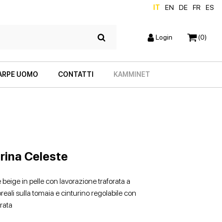
IT
EN
DE
FR
ES
Login
(0)
ARPE UOMO
CONTATTI
KAMMINET
erina Celeste
e beige in pelle con lavorazione traforata a
loreali sulla tomaia e cinturino regolabile con
SCARPE CON TACCO
ZEPPE
orata