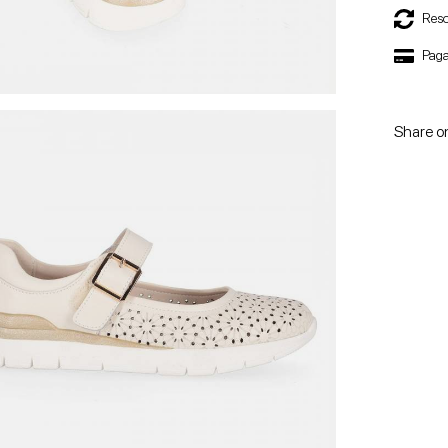
Reso
Paga
Share o