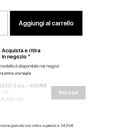
Aggiungi al carrello
Acquista e ritira
in negozio *
odello è disponibile nei negozi:
na prima una taglia
ZZO S.a.s. - KAMMI
i, 20
Ritira qui
MILANO (MI)
izione gratuita con ordini superiori a 34,90€