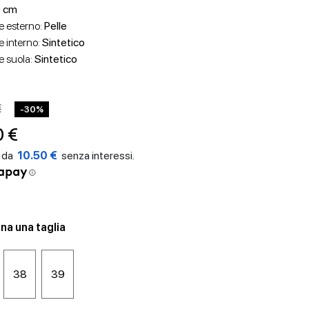
 cm
e esterno:
Pelle
e interno:
Sintetico
e suola:
Sintetico
€
-30%
0 €
10.50 €
na una taglia
38
39