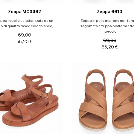
Zeppa MC3462
Zeppa 6610
ppa in pelle caratterizzata da un
Zeppa in pelle marrone con tom
o di quattro fasce color bianco,...
sagomata e zeppa platform effe
intreccio.
69,00
69,00
55,20 €
55,20 €