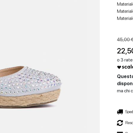
Material
Material
Material
45,00 
22,5
SCARPE CON TACCO
SCARPE BASSE
Questo
disponi
ma chi c
Sped
Reso