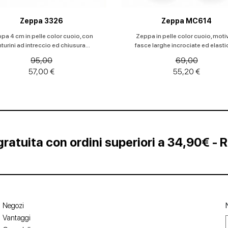
Zeppa 3326
Zeppa MC614
pa 4 cm in pelle color cuoio, con
Zeppa in pelle color cuoio, moti
nturini ad intreccio ed chiusura...
fasce larghe incrociate ed elastic
95,00
69,00
57,00 €
55,20 €
ratuita con ordini superiori a 34,90€ - 
Negozi
Vantaggi