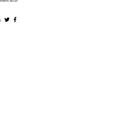
menti sicuri
n