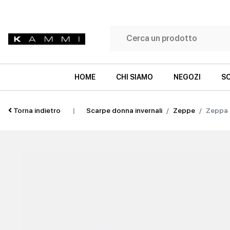
HOME
CHI SIAMO
NEGOZI
SC
Torna indietro
|
Scarpe donna invernali
Zeppe
Zeppa 
SNEAKERS
SNEAKERS