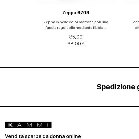
Zeppa 6709
Zeppa in pelle color marrone con una
Zep
fascia regolabile mediante fibbia...
ci
85,00
68,00 €
Spedizione g
Vendita scarpe da donna online