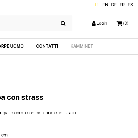
IT
EN
DE
FR
ES
Login
(0)
ARPE UOMO
CONTATTI
KAMMINET
a con strass
igia in corda con cinturino e finitura in
SCARPE CON TACCO
ZEPPE
 cm