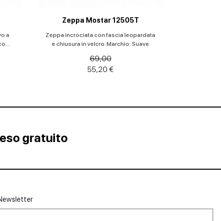
Zeppa Mostar 12505T
vo a
Zeppa incrociata con fascia leopardata
o...
e chiusura in velcro. Marchio: Suave
69,00
55,20 €
Reso gratuito
Newsletter