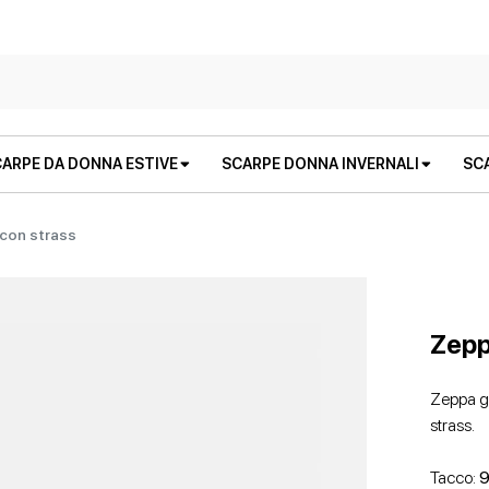
ARPE DA DONNA ESTIVE
SCARPE DONNA INVERNALI
SC
con strass
Zepp
Zeppa gr
strass.
STIVALI E STIVALETTI
SANDALI BASSI
STIVALI E STIVALETTI
ZEPPE
Tacco:
9