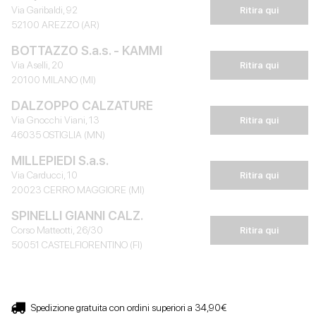
Via Garibaldi, 92
Ritira qui
52100 AREZZO (AR)
BOTTAZZO S.a.s. - KAMMI
Via Aselli, 20
Ritira qui
20100 MILANO (MI)
DALZOPPO CALZATURE
Via Gnocchi Viani, 13
Ritira qui
46035 OSTIGLIA (MN)
MILLEPIEDI S.a.s.
Via Carducci, 10
Ritira qui
20023 CERRO MAGGIORE (MI)
SPINELLI GIANNI CALZ.
Corso Matteotti, 26/30
Ritira qui
50051 CASTELFIORENTINO (FI)
Spedizione gratuita con ordini superiori a 34,90€