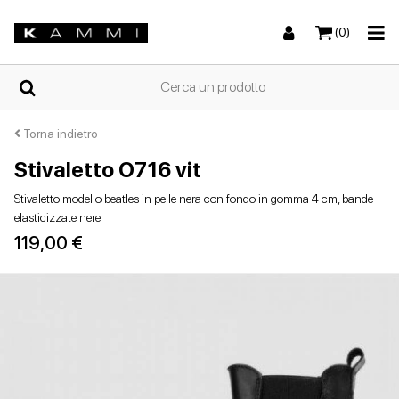
(0)
HOME
Torna indietro
Stivaletto O716 vit
Sneakers
Sneakers
Stivali e stivaletti
Sandali bassi
CHI
Stivaletto modello beatles in pelle nera con fondo in gomma 4 cm, bande
SIAMO
elasticizzate nere
119,00 €
NEGOZI
Stivali e stivaletti
Zeppe
Scarpe con tacco
Zeppe
SCARPE
DA
DONNA
ESTIVE