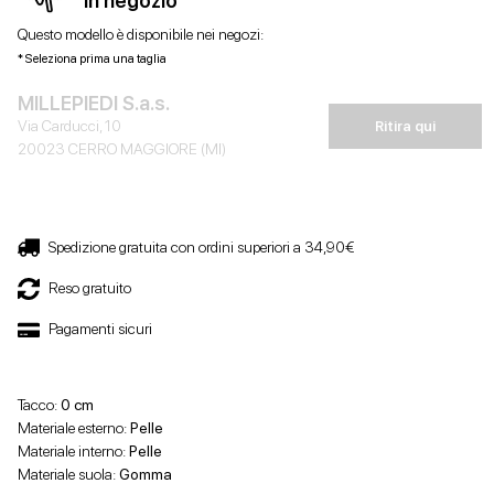
in negozio *
Questo modello è disponibile nei negozi:
* Seleziona prima una taglia
MILLEPIEDI S.a.s.
Via Carducci, 10
Ritira qui
20023 CERRO MAGGIORE (MI)
Spedizione gratuita con ordini superiori a 34,90€
Reso gratuito
Pagamenti sicuri
Tacco:
0 cm
Materiale esterno:
Pelle
Materiale interno:
Pelle
Materiale suola:
Gomma