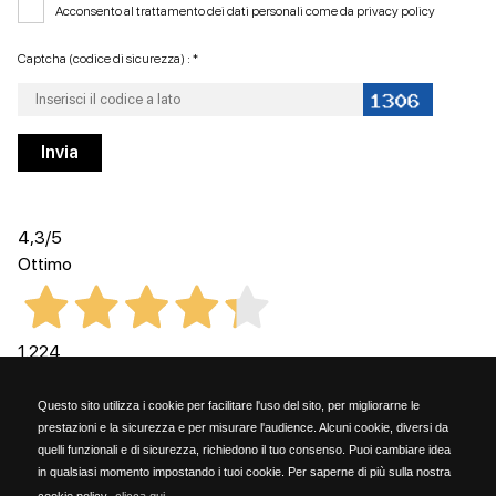
Acconsento al trattamento dei dati personali come da
privacy policy
Captcha (codice di sicurezza) : *
4,3
/5
Ottimo
1.224
Recensioni
Questo sito utilizza i cookie per facilitare l'uso del sito, per migliorarne le
prestazioni e la sicurezza e per misurare l'audience. Alcuni cookie, diversi da
quelli funzionali e di sicurezza, richiedono il tuo consenso. Puoi cambiare idea
in qualsiasi momento impostando i tuoi cookie. Per saperne di più sulla nostra