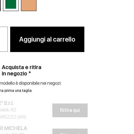
Aggiungi al carrello
Acquista e ritira
in negozio *
odello è disponibile nei negozi:
na prima una taglia
 S.r.l.
baldi, 92
Ritira qui
AREZZO (AR)
RI MICHELA