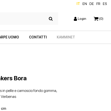
IT
EN
DE
FR
ES
Login
(0)
ARPE UOMO
CONTATTI
KAMMINET
kers Bora
s in pelle e camoscio fondo gomma,
 Verbenas
SCARPE CON TACCO
ZEPPE
 cm