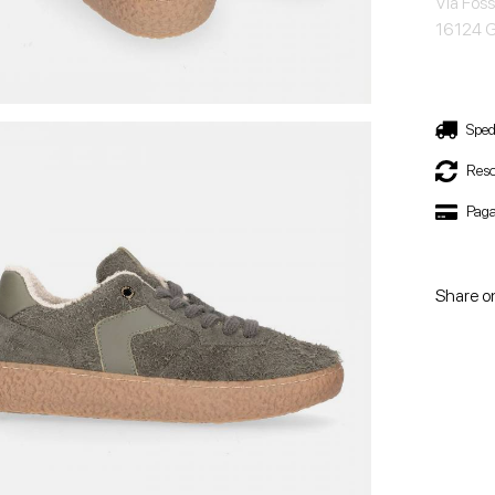
Via Foss
16124 
Sped
Reso
Paga
Share o