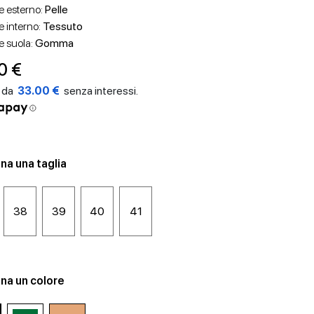
e esterno:
Pelle
e interno:
Tessuto
e suola:
Gomma
0 €
33.00 €
na una taglia
38
39
40
41
na un colore