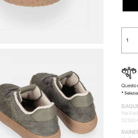
Questo m
* Selezio
BAQUE'
Via Gari
52100 
RAINE