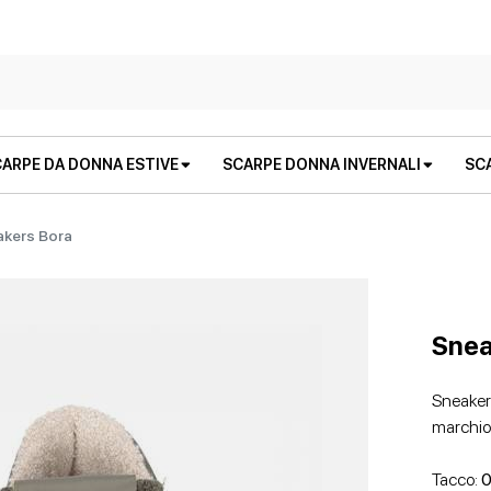
ARPE DA DONNA ESTIVE
SCARPE DONNA INVERNALI
SC
akers Bora
Snea
Sneaker
marchio
STIVALI E STIVALETTI
SANDALI BASSI
STIVALI E STIVALETTI
ZEPPE
Tacco:
0