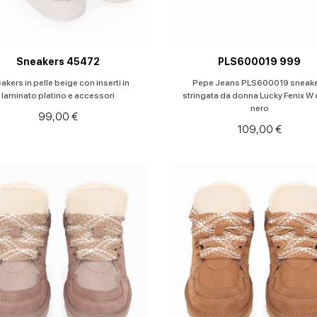
Sneakers 45472
PLS600019 999
akers in pelle beige con inserti in
Pepe Jeans PLS600019 sneak
laminato platino e accessori
stringata da donna Lucky Fenix W 
nero
99,00 €
109,00 €