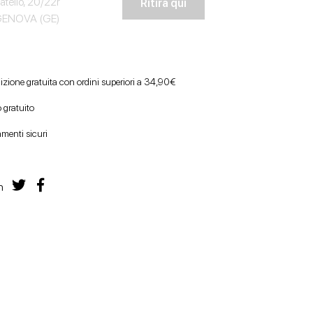
atello, 20/22r
Ritira qui
GENOVA (GE)
izione gratuita con ordini superiori a 34,90€
 gratuito
menti sicuri
n